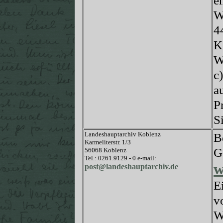
e
W
4
K
W
c
a
P
S
Landeshauptarchiv Koblenz
B
Karmeliterstr. 1/3
G
56068 Koblenz
Tel.: 0261.9129 - 0 e-mail:
w
post@landeshauptarchiv.de
E
v
W