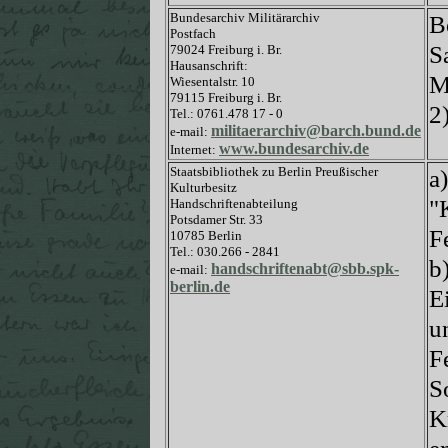
Bundesarchiv Militärarchiv
B
Postfach
S
79024 Freiburg i. Br.
Hausanschrift:
M
Wiesentalstr. 10
79115 Freiburg i. Br.
2
Tel.: 0761.478 17 - 0
militaerarchiv@barch.bund.de
e-mail:
www.bundesarchiv.de
Internet:
Staatsbibliothek zu Berlin Preußischer
a
Kulturbesitz
"
Handschriftenabteilung
Potsdamer Str. 33
F
10785 Berlin
Tel.: 030.266 - 2841
b
handschriftenabt@sbb.spk-
e-mail:
berlin.de
E
u
F
S
K