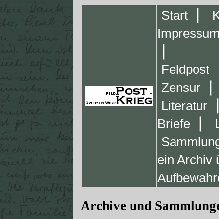
❘
Start
K
Impressu
❘
Feldpost
❘
Zensur
Literatur
❘
Briefe
Sammlung
ein Archiv
Aufbewahr
Archive und Sammlunge