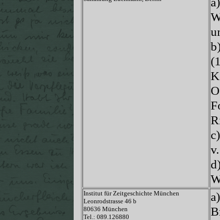
a
W
u
b
(
K
O
F
R
c
v
d
W
Institut für Zeitgeschichte München
a
Leonrodstrasse 46 b
B
80636 München
Tel.: 089.126880