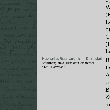
W
(
L
c
G
(
L
Hessisches Staatsarchiv in Darmstadt
B
Karolinenplatz 3 (Haus der Geschichte)
D
64289 Darmstadt
A
z
B
Z
u