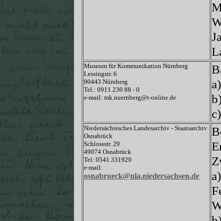
M
W
J
L
Museum für Kommunikation Nürnberg
B
Lessingstr. 6
a
90443 Nürnberg
Tel.: 0911.230 88 - 0
b
e-mail: mk.nuernberg@t-online.de
c
Niedersächsisches Landesarchiv - Staatsarchiv
B
Osnabrück
E
Schlossstr. 29
49074 Osnabrück
Z
Tel: 0541.331920
e-mail:
a
osnabrueck@nla.niedersachsen.de
F
W
b