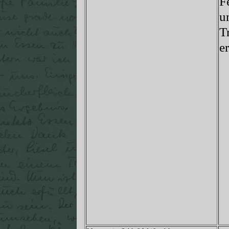
F
u
T
e