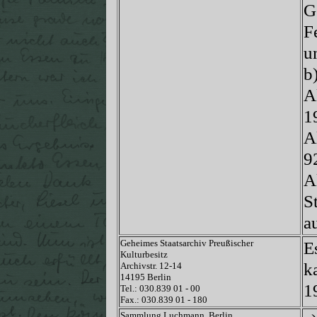
G
F
u
b
A
1
A
9
A
S
a
Geheimes Staatsarchiv Preußischer
E
Kulturbesitz
k
Archivstr. 12-14
14195 Berlin
1
Tel.: 030.839 01 - 00
Fax.: 030.839 01 - 180
Sammlung Luchmann, Berlin