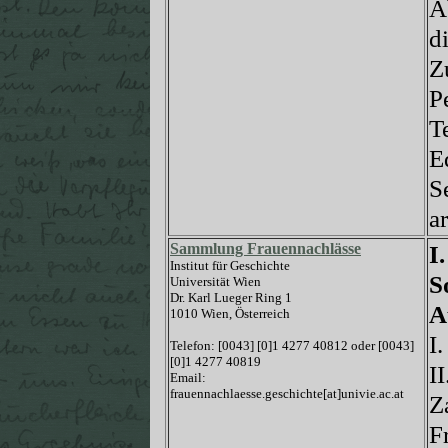
A
d
Z
P
T
E
S
ar
Sammlung Frauennachlässe
I.
Institut für Geschichte
S
Universität Wien
Dr. Karl Lueger Ring 1
A
1010 Wien, Österreich
I
Telefon: [0043] [0]1 4277 40812 oder [0043]
[0]1 4277 40819
I
Email:
frauennachlaesse.geschichte[at]univie.ac.at
Z
F