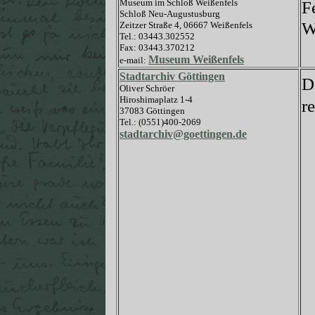
Museum im Schloß Weißenfels
F
Schloß Neu-Augustusburg
W
Zeitzer Straße 4, 06667 Weißenfels
Tel.: 03443.302552
Fax: 03443.370212
Museum Weißenfels
e-mail:
Stadtarchiv Göttingen
D
Oliver Schröer
Hiroshimaplatz 1-4
r
37083 Göttingen
Tel.: (0551)400-2069
stadtarchiv@goettingen.de