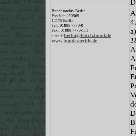
D
Bundesarchiv Berlin
A
Postfach 450569
4
12175 Berlin
Tel.: 01888.7770-0
a
Fax.: 01888.7770-111
berlin@barch.bund.de
e-mail:
1
www.bundesarchiv.de
A
A
F
E
P
V
d
D
B
F