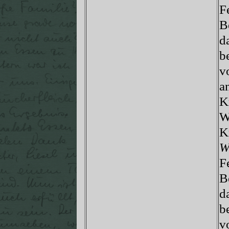
F
B
d
b
v
a
K
W
K
W
F
B
d
b
v