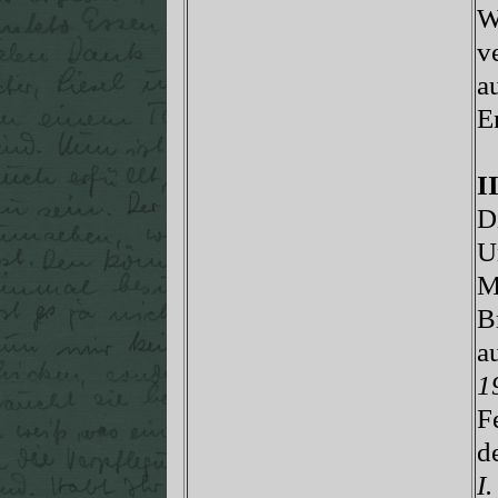
W
v
a
E
I
D
U
M
B
a
1
F
d
I