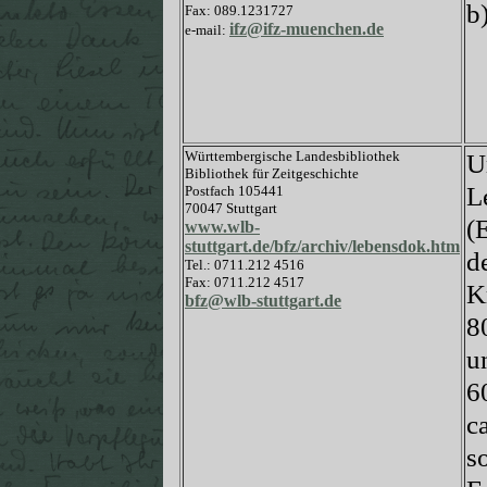
b
Fax: 089.1231727
ifz@ifz-muenchen.de
e-mail:
Württembergische Landesbibliothek
U
Bibliothek für Zeitgeschichte
L
Postfach 105441
70047 Stuttgart
(
www.wlb-
stuttgart.de/bfz/archiv/lebensdok.htm
d
Tel.: 0711.212 4516
Fax: 0711.212 4517
K
bfz@wlb-stuttgart.de
8
u
6
c
s