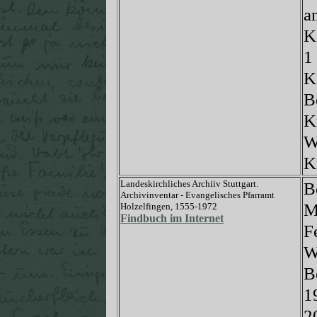
a
K
1
K
B
K
W
K
Landeskirchliches Archiiv Stuttgart.
B
Archivinventar - Evangelisches Pfarramt
M
Holzelfingen, 1555-1972
Findbuch im Internet
F
W
B
1
2