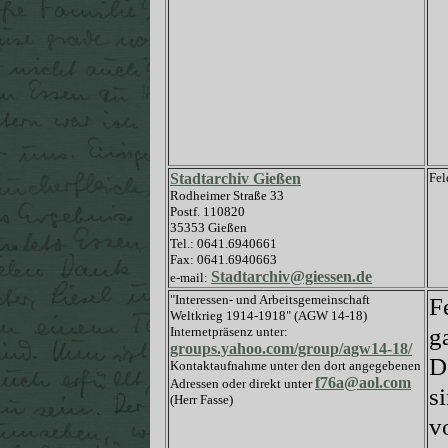
Stadtarchiv Gießen
Fel
Rodheimer Straße 33
Postf. 110820
35353 Gießen
Tel.: 0641.6940661
Fax: 0641.6940663
Stadtarchiv@giessen.de
e-mail:
"Interessen- und Arbeitsgemeinschaft
F
Weltkrieg 1914-1918" (AGW 14-18)
g
Internetpräsenz unter:
groups.yahoo.com/group/agw14-18/
D
Kontaktaufnahme unter den dort angegebenen
f76a@aol.com
Adressen oder direkt unter
s
(Herr Fasse)
v