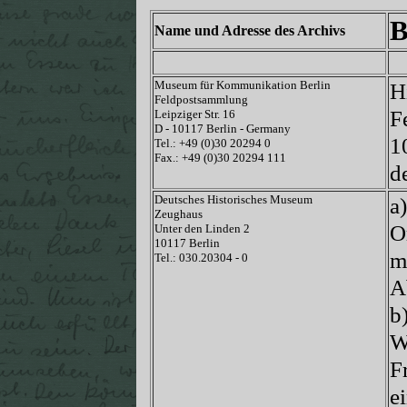
B
Name und Adresse des Archivs
Museum für Kommunikation Berlin
H
Feldpostsammlung
F
Leipziger Str. 16
D - 10117 Berlin - Germany
1
Tel.: +49 (0)30 20294 0
Fax.: +49 (0)30 20294 111
d
Deutsches Historisches Museum
a
Zeughaus
O
Unter den Linden 2
10117 Berlin
m
Tel.: 030.20304 - 0
A
b
W
F
e